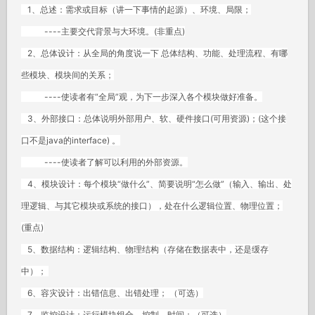
1、总述：需求或目标（讲一下事情的起源）、环境、局限；
----主要交代背景与大环境。(非重点)
2、总体设计：从全局的角度说一下 总体结构、功能、处理流程、有哪
些模块、模块间的关系；
----使读者有“全局”观，为下一步深入各个模块做好准备。
3、外部接口：总体说明外部用户、软、硬件接口(可用资源)；(这个接
口不是java的interface) 。
----使读者了解可以利用的外部资源。
4、模块设计：每个模块“做什么”、简要说明“怎么做”（输入、输出、处
理逻辑、与其它模块或系统的接口），处在什么逻辑位置、物理位置；
(重点)
5、数据结构：逻辑结构、物理结构（存储在数据表中，还是缓存
中）；
6、容灾设计：出错信息、出错处理； （可选）
7、监控设计：运行模块组合、控制、时间；（可选）