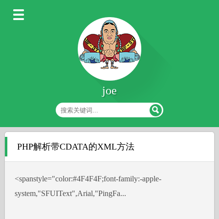
joe
PHP解析带CDATA的XML方法
˂spanstyle="color:#4F4F4F;font-family:-apple-
system,"SFUIText",Arial,"PingFa...