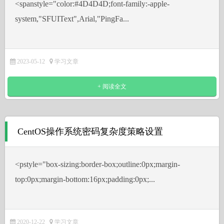
˂spanstyle="color:#4D4D4D;font-family:-apple-
system,"SFUIText",Arial,"PingFa...
2023-05-12
学习文章
+ 阅读全文
CentOS操作系统密码复杂度策略设置
˂pstyle="box-sizing:border-box;outline:0px;margin-
top:0px;margin-bottom:16px;padding:0px;...
2020-12-22
学习文章