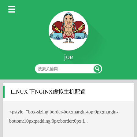
joe
LINUX 下NGINX虚拟主机配置
˂pstyle="box-sizing:border-box;margin-top:0px;margin-
bottom:10px;padding:0px;border:0px;f...