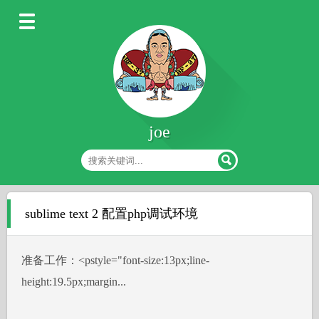
joe
sublime text 2 配置php调试环境
准备工作：˂pstyle="font-size:13px;line-
height:19.5px;margin...