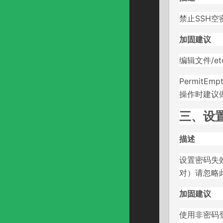
禁止SSH空
加固建议
编辑文件/etc/
PermitEmp
操作时建议
三、设置
描述
设置密码失
对）请忽略
加固建议
使用非密码登录