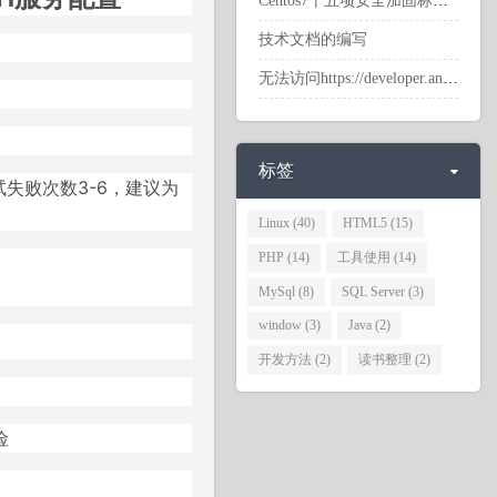
Centos7十五项安全加固标准配置（阿里云标准安全基线检查）
技术文档的编写
无法访问https://developer.android.com相应的网站
。
标签
密码尝试失败次数3-6，建议为
Linux
(40)
HTML5
(15)
PHP
(14)
工具使用
(14)
MySql
(8)
SQL Server
(3)
window
(3)
Java
(2)
开发方法
(2)
读书整理
(2)
险