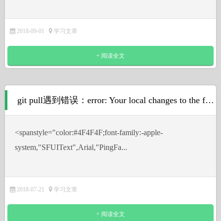
2018-09-01
学习文章
+ 阅读全文
git pull遇到错误：error: Your local changes to the following files would be overwritten by merge:
˂spanstyle="color:#4F4F4F;font-family:-apple-
system,"SFUIText",Arial,"PingFa...
2018-07-21
学习文章
+ 阅读全文