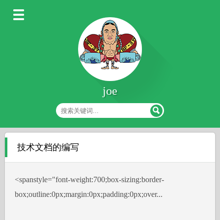
joe
技术文档的编写
˂spanstyle="font-weight:700;box-sizing:border-
box;outline:0px;margin:0px;padding:0px;over...